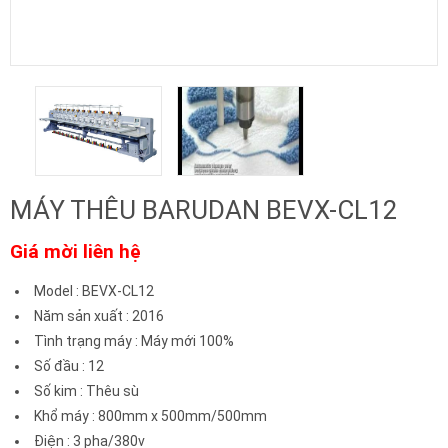
MÁY THÊU BARUDAN BEVX-CL12
Giá mời liên hệ
Model
:
BEVX-CL12
Năm sản xuất
:
2016
Tình trạng máy
:
Máy mới 100%
Số đầu
:
12
Số kim
:
Thêu sù
Khổ máy
:
800mm x 500mm/500mm
Điện
:
3 pha/380v