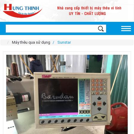
Máy thêu qua sử dụng
Sunstar