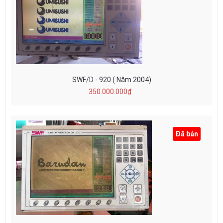
SWF/D - 920 ( Năm 2004)
350.000.000₫
Đã bán