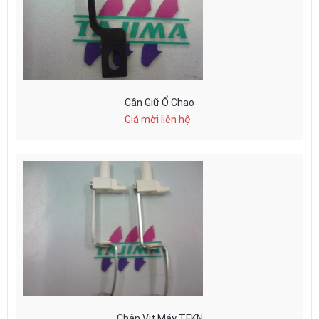
Cần Giữ Ổ Chao
Giá mời liên hệ
Chân Vịt Máy TFKN