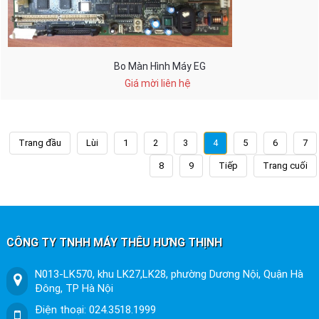
Bo Màn Hình Máy EG
Giá mời liên hệ
Trang đầu
Lùi
1
2
3
4
5
6
7
8
9
Tiếp
Trang cuối
CÔNG TY TNHH MÁY THÊU HƯNG THỊNH
N013-LK570, khu LK27,LK28, phường Dương Nội, Quận Hà
Đông, TP Hà Nội
Điện thoại: 024.3518.1999